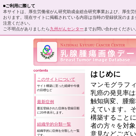
■ご利用に際して
本サイトは、厚生労働省がん研究助成金総合研究事業および、厚生労働
おります。現在サイトに掲載されている内容は当時の登録状況のまま
注意ください。
ご不明点がありましたら
九州がんセンター
までお問い合わせください
はじめに
このサイトについて
マンモグラフ
サイト構築に至った経緯や今後
の目標など
乳癌の発見率は
触知病変、腫瘤
最新症例
えています。
最近登録された症例を登録日順
に20件表示します。
構築することに
組織学的分類一覧
者の方々を対
組織学的に症例を分類した一覧
意見などござ
です。