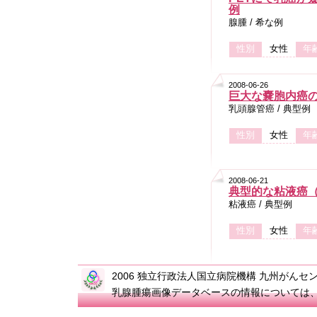
例
腺腫 / 希な例
性別
女性
年
2008-06-26
巨大な嚢胞内癌の
乳頭腺管癌 / 典型例
性別
女性
年
2008-06-21
典型的な粘液癌
粘液癌 / 典型例
性別
女性
年
2006 独立行政法人国立病院機構 九州がんセンター All
乳腺腫瘍画像データベースの情報については