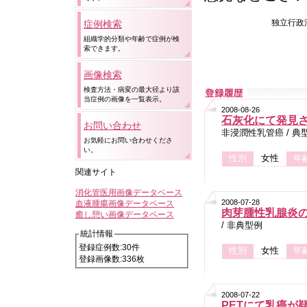
独立行政
症例検索
組織学的分類や年齢で症例が検
索できます。
画像検索
検査方法・病変の最大径より該
当症例の画像を一覧表示。
2008-08-26
石灰化にて発見
お問い合わせ
非浸潤性乳管癌 / 典
お気軽にお問い合わせくださ
い。
性別
女性
年
関連サイト
消化管医用画像データベース
2008-07-28
血液腫瘍画像データベース
肉芽腫性乳腺炎の
癒し憩い画像データベース
/ 非典型例
統計情報
登録症例数:30件
性別
女性
年
登録画像数:336枚
2008-07-22
PETにて乳癌が